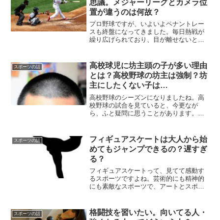
思議。メジャーリーグとカメラ位
マンスが話題になり、注目を集めていま
置が違うのは何故？
す。
プロ野球ですが、いよいよペナントレー
スも終盤になってきました。毎日熱戦が
繰り広げられており、目が離せないとい
う人が多いですよね。そして、同じく気
になるのがメジャーリーグです。ただ、
日本のプロ野球とメジャーリーグです
高校球児に坊主頭の子が多い理由
スポーツの話
が、ふと見るとカメラアングルが違いま
とは？高校野球の坊主は強制？坊
すよね。
主にしたくない子は…
高校野球のシーズンになりましたね。高
校野球の試合を見ていると、今更なが
ら、ふと疑問に思うことがあります。ど
うしてみんな、坊主頭なのか？偏見かも
しれませんが、高校野球＝坊主頭といっ
ても過言ではないかもしれません。高校
フィギュアスケートは大人から始
スポーツの話
で野球をやるには、坊主頭にしないとい
めてもジャンプできるの？遅すぎ
けないのでしょうか？
る？
フィギュアスケートって、見てて感動す
るスポーツですよね。芸術的にも精神的
にも素敵なスポーツで、アートとスポー
ツの融合を感じます。それに競技として
も素敵ですが、アイスショーなど演技的
なものでも楽しめるので良いですよね。
格闘技を習いたい。向いてる人・
スポーツの話