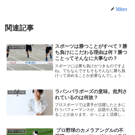
Mikey
関連記事
スポーツは勝つことがすべて？勝
スポーツの話
ち負けにこだわる理由は何？勝つ
ことってそんなに大事なの？
スポーツには勝ち負けがつきものですよ
ね。でもなんでそもそもそんなに勝ち負
けって決めることが必要なんでしょう
か。勝つことはそんなに大事なことな
の？勝つことより大事なものはあるので
は？など、人それぞれ個々の価値観や意
ラパンパラポーズの意味。批判さ
スポーツの話
見があると思います。
れているのは何故？
プロスポーツでは選手が活躍したときに
行うパフォーマンスが、話題や人気にな
ることがあります。かっこよく活躍して
いる選手のパフォーマンスは、盛り上が
りますよね。2021年のプロ野球では、阪
神タイガースのジェフリー・マルテ選手
プロ野球のカメラアングルの不
スポーツの話
の行うラパンパラポーズというパフォー