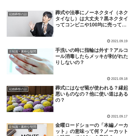
葬式や法事にノーネクタイ（ネク
冠婚葬祭の話
タイなし）は大丈夫？黒ネクタイ
ってコンビニや100均に売って
る？
2021.09.19
手洗いの時に指輪は外す？アルコ
豆知識・素朴な疑問
ール消毒したらメッキが剥がれた
りしないの？
2021.09.18
葬式にはなぜ菊が使われる？縁起
冠婚葬祭の話
悪いものなの？他に使い道はある
の？
2021.09.17
金曜ロードショーの「本編ノーカ
豆知識・素朴な疑問
ット」の意味って何？ノーカット