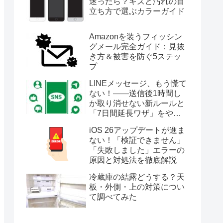
迷ったら？キズと汚れの目
立ち方で選ぶカラーガイド
Amazonを装うフィッシン
グメール完全ガイド：見抜
き方＆被害を防ぐ5ステッ
プ
LINEメッセージ、もう慌て
ない！――送信後1時間し
か取り消せない新ルールと
「7日間延長ワザ」をやさ
しく解説
iOS 26アップデートが進ま
ない！「検証できません」
「失敗しました」エラーの
原因と対処法を徹底解説
冷蔵庫の結露どうする？天
板・外側・上の対策につい
て調べてみた