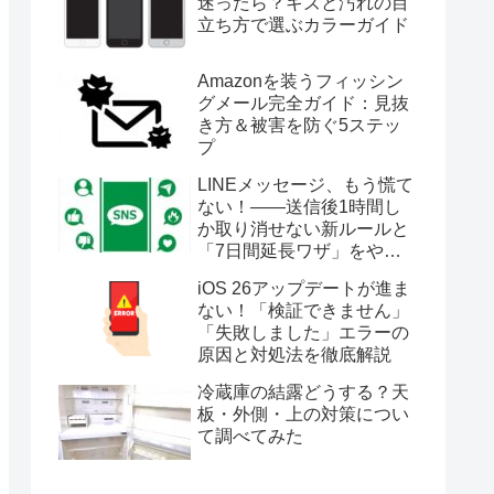
迷ったら？キズと汚れの目
立ち方で選ぶカラーガイド
Amazonを装うフィッシン
グメール完全ガイド：見抜
き方＆被害を防ぐ5ステッ
プ
LINEメッセージ、もう慌て
ない！――送信後1時間し
か取り消せない新ルールと
「7日間延長ワザ」をやさ
しく解説
iOS 26アップデートが進ま
ない！「検証できません」
「失敗しました」エラーの
原因と対処法を徹底解説
冷蔵庫の結露どうする？天
板・外側・上の対策につい
て調べてみた