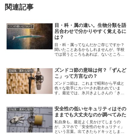
関連記事
目・科・属の違い。生物分類を語
〇〇の違いについて
呂合わせで分かりやすく覚えるに
は？
目・科・属ってなんだかご存じですか？
聞いたことあるかもしれませんが、学校
では習うところもあれば、ないところも
あるようです。あっても高校かな？簡単
に言えば生物の分類のことで、その生物
によって分けられているのです。
ズンドコ節の意味は何？「ずんど
豆知識・素朴な疑問
こ」って方言なの？
ズンドコ節は、これまで昭和から平成と
色々な歌手にカバーされ歌われていま
す。最近では、氷川きよしさんの「きよ
しのズンドコ節」が有名です。若者から
お年寄りまで広く知られているズンドコ
節ですが、ズンドコ節はどのような意味
安全性の低いセキュリティはその
豆知識・素朴な疑問
の曲なのか？ズンドコ節の「ずんどこ」
ままでも大丈夫なのか調べてみた
はどのような言葉なのか？ということは
あまり知られていません。
私自身も、最近よく見かけてしまうの
が、スマホで「安全性のセキュリティ」
という言葉。出てきたらドキッとしませ