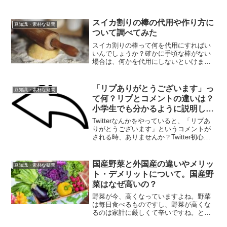
んか？！しかも、なぜか最近、会社でも
迷惑メールが急増するという、一時的な
サイバー攻撃的な被害を受けていまし
スイカ割りの棒の代用や作り方に
豆知識・素朴な疑問
た。
ついて調べてみた
スイカ割りの棒って何を代用にすればい
いんでしょうか？確かに手頃な棒がない
場合は、何かを代用にしないといけませ
んよね。でも実は、スイカ割りの棒って
作ることも出来るんですよ！ということ
で今回は、スイカ割りの棒の代用になる
「リプありがとうございます」っ
豆知識・素朴な疑問
ものや、意外と簡単に作れる、スイカ割
て何？リプとコメントの違いは？
りの棒の作り方についてご紹介します。
小学生でも分かるように説明しま
す
Twitterなんかをやっていると、「リプあ
りがとうございます」というコメントが
される時、ありませんか？Twitter初心者
からしたら、聞きなれない言葉なので、
「リプって何？」と、戸惑った方も多い
かもしれませんね。私もその一人です。
国産野菜と外国産の違いやメリッ
豆知識・素朴な疑問
今回は、「リプありがとうございます」
ト・デメリットについて。国産野
とは、どういう意味なのか？
菜はなぜ高いの？
野菜が今、高くなっていますよね。野菜
は毎日食べるものですし、野菜が高くな
るのは家計に厳しくて辛いですね。とこ
ろで、国産野菜の場合、どうして値段が