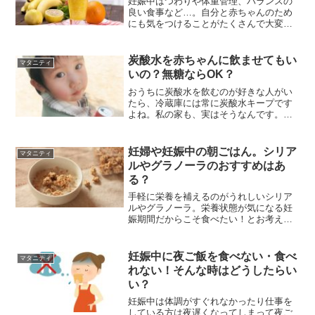
妊娠中はつわりや体重管理、バランスの
良い食事など…。自分と赤ちゃんのため
にも気をつけることがたくさんで大変な
時期ですよね。体調も万全ではないため
いつものように毎食ご飯を作るのも一苦
労です。朝ごはんだけでも手軽に作れる
炭酸水を赤ちゃんに飲ませてもい
マタニティ
スムージーに置き換えられたら少しは楽
いの？無糖ならOK？
になりませんか？ここではスムージーの
オススメレシピをご紹介します。
おうちに炭酸水を飲むのが好きな人がい
たら、冷蔵庫には常に炭酸水キープです
よね。私の家も、実はそうなんです。水
やお茶のような存在として炭酸水を飲む
ので、子供も自然に飲んだりしていま
す。ただ、赤ちゃんには飲ませてもいい
妊婦や妊娠中の朝ごはん。シリア
マタニティ
のかわからなくて、赤ちゃんの時は避け
ルやグラノーラのおすすめはあ
ていましたが、結論から言うと、飲ませ
る？
てもOKなんですよ。
手軽に栄養を補えるのがうれしいシリア
ルやグラノーラ。栄養状態が気になる妊
娠期間だからこそ食べたい！とお考えの
方も多いのではないでしょうか。この記
事では妊婦中におすすめのシリアルやグ
ラノーラ商品についてご紹介します。商
妊娠中に夜ご飯を食べない・食べ
マタニティ
品選びのポイントやどんな素材のものを
れない！そんな時はどうしたらい
摂ればよいのかが気になる、という方は
い？
ぜひ読んでみてください。
妊娠中は体調がすぐれなかったり仕事を
している方は夜遅くなってしまって夜ご