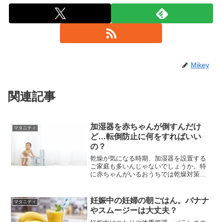
Mikey
関連記事
加湿器を赤ちゃんが倒すんだけ
マタニティ
ど…転倒防止に何をすればいい
の？
乾燥が気になる時期、加湿器を設置する
ご家庭も多いんじゃないでしょうか。特
に赤ちゃんがいるおうちでは乾燥対策と
して必須アイテムとなっていますよね。
でもその声と共に「赤ちゃんがいたずら
する…。」というママたちの困りごとも
妊娠中の妊婦の朝ごはん。バナナ
マタニティ
ありますよね。サイズにもよりますが、
やスムージーは大丈夫？
加湿器を倒してしまう…なんてことも！