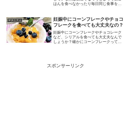
はんを食べなかったり毎日同じ食事を摂
ることが難しいですよね。では夜ご飯を
食べない場合にはどんな影響があるので
しょうか？また、夜ごはんを食べられな
妊娠中にコーンフレークやチョコ
マタニティ
いという妊婦さんもいるかと思いますが
フレークを食べても大丈夫なの？
夜ごはんを食べられない場合はどうした
らよいのかをみていきたいと思います。
妊娠中にコーンフレークやチョコレーク
など、シリアルを食べても大丈夫なんで
しょうか？確かにコーンフレークって、
栄養価が高いから、体に良いような気も
します。でも妊娠中でも食べて本当に大
丈夫なもの？そこで今回は、妊娠中の女
性なら知っておきたい、コーンフレーク
やチョコフレークなどは食べてもいいの
スポンサーリンク
か、それともダメなのかについて解説し
ます。