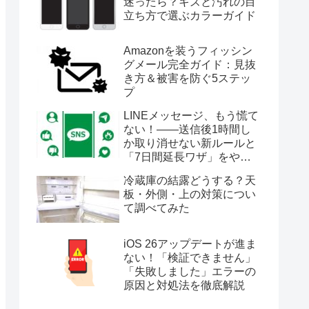
迷ったら？キズと汚れの目
立ち方で選ぶカラーガイド
Amazonを装うフィッシン
グメール完全ガイド：見抜
き方＆被害を防ぐ5ステッ
プ
LINEメッセージ、もう慌て
ない！――送信後1時間し
か取り消せない新ルールと
「7日間延長ワザ」をやさ
しく解説
冷蔵庫の結露どうする？天
板・外側・上の対策につい
て調べてみた
iOS 26アップデートが進ま
ない！「検証できません」
「失敗しました」エラーの
原因と対処法を徹底解説